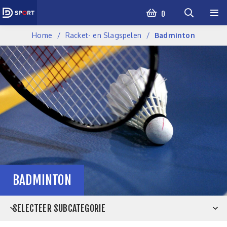
0
Home
Racket- en Slagspelen
Badminton
BADMINTON
SELECTEER SUBCATEGORIE