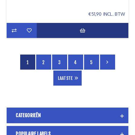
€51,90 INCL. BTW
1
2
3
4
5
LAATSTE
CATEGORIEËN
POPULAIRE LABELS