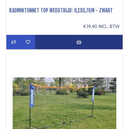
BADMINTONNET TOP WEDSTRIJD: 6,1X0,76M - ZWART
€39,40 INCL. BTW