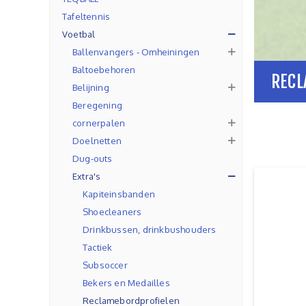
Tafeltennis
Voetbal
Ballenvangers - Omheiningen
Baltoebehoren
RECL
Belijning
Beregening
cornerpalen
Doelnetten
Dug-outs
Extra's
Kapiteinsbanden
Shoecleaners
Drinkbussen, drinkbushouders
Tactiek
Subsoccer
Bekers en Medailles
Reclamebordprofielen