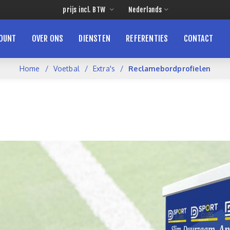
COUNT
OVER ONS
DIENSTEN
REFERENTIES
CONTACT
Home
Voetbal
Extra's
Reclamebordprofielen