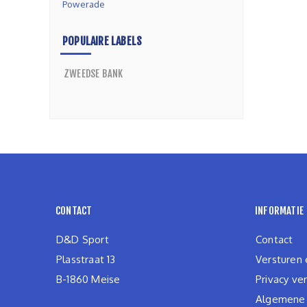
Powerade
POPULAIRE LABELS
ZWEEDSE BANK
CONTACT
INFORMATIE
D&D Sport
Contact
Plasstraat 13
Versturen 
B-1860 Meise
Privacy ver
Algemene v