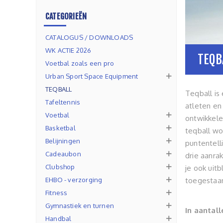
CATEGORIEËN
CATALOGUS / DOWNLOADS
WK ACTIE 2026
TEQB
Voetbal zoals een pro
Urban Sport Space Equipment
TEQBALL
Teqball is
Tafeltennis
atleten en
Voetbal
ontwikkelen
Basketbal
teqball wo
Belijningen
puntentell
Cadeaubon
drie aanra
Clubshop
je ook uitb
EHBO - verzorging
toegestaan
Fitness
Gymnastiek en turnen
In aantall
Handbal