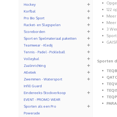
Opger
Hockey
122 o
Korfbal
Meer 
Pro Bio Sport
Meer 
Racket- en Slagspelen
3 Wer
Scoreborden
Sport
Sport en Spelmateriaal paketten
GAISF
Teamwear - Kledij
Tennis - Padel - Pickleball
Volleybal
Sporten d
Zaalinrichting
TEQB
Atletiek
QAT
Zwemmen - Watersport
TEQ
Infill Guard
TEQI
Eindereeks-Stockverkoop
TEQ
EVENT - PROMO WEAR
PARA
Sporten als een Pro
Powerade