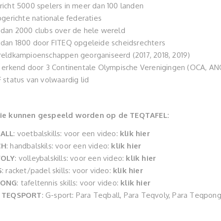
icht 5000 spelers in meer dan 100 landen
pgerichte nationale federaties
dan 2000 clubs over de hele wereld
dan 1800 door FITEQ opgeleide scheidsrechters
eldkampioenschappen georganiseerd (2017, 2018, 2019)
 erkend door 3 Continentale Olympische Verenigingen (OCA, 
 status van volwaardig lid
ie kunnen gespeeld worden op de TEQTAFEL:
ALL
: voetbalskills: voor een video:
klik hier
CH
: handbalskils: voor een video:
klik hier
VOLY
: volleybalskills: voor een video:
klik hier
S
: racket/padel skills: voor video:
klik hier
PONG
: tafeltennis skills: voor video:
klik hier
 TEQSPORT
: G-sport: Para Teqball, Para Teqvoly, Para Teqpong