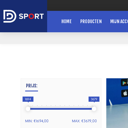
HOME
PRODUCTEN
MIJN AC
PRIJS:
1694
3679
MIN:
€1694,00
MAX:
€3679,00