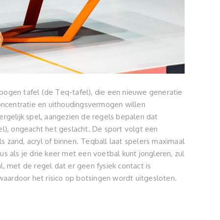
bogen tafel (de Teq-tafel), die een nieuwe generatie
concentratie en uithoudingsvermogen willen
dergelijk spel, aangezien de regels bepalen dat
l), ongeacht het geslacht. De sport volgt een
 zand, acryl of binnen. Teqball laat spelers maximaal
s als je drie keer met een voetbal kunt jongleren, zul
al, met de regel dat er geen fysiek contact is
waardoor het risico op botsingen wordt uitgesloten.