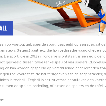
ALL
 een op voetbal gebaseerde sport, gespeeld op een speciaal ge
 amateurs (teqers) aantrekt, die hun technische vaardigheden, 
. De sport, die in 2012 in Hongarije is ontstaan, is een echt gen
rdt gespeeld tussen twee (enkelspel) of vier spelers (dubbelspe
ing en kan worden gespeeld op verschillende ondergronden zoals
kingen toe voordat ze de bal teruggeven aan de tegenstander, du
linken in teqball. Teqball is het zuiverste gebruik van een voetb
 tussen de spelers onderling, of tussen de spelers en de tafel, 
en: