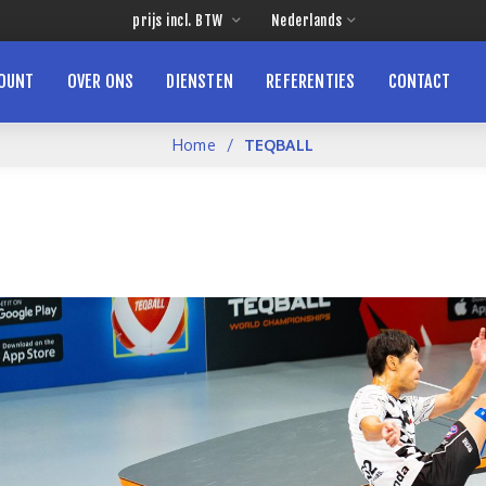
COUNT
OVER ONS
DIENSTEN
REFERENTIES
CONTACT
Home
TEQBALL