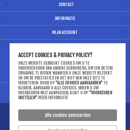
CONTACT
INFORMATIE
MIJN ACCOUNT
VOLG ONS VIA
ACCEPT COOKIES & PRIVACY POLICY?
ONZE WEBSITE GEBRUIKT COOKIES OM U TE
ONDERSCHEIDEN VAN ANDERE GEBRUIKERS, OM EEN BETERE
ERVARING TE BIEDEN WANNEER U ONZE WEBSITE BEZOEKT
EN OM DE PRESTATIES EN HET NUT VAN ONZE SITE TE
VERBETEREN. DOOR OP
"ALLE COOKIES AANVAARDEN"
TE
KLIKKEN, AANVAARD U ALLE COOKIES. INDIEN U UW
VOORKEUREN WILT AANPASSEN, KLIKT U OP
"VOORKEUREN
INSTELLEN"
.
MEER INFORMATIE
Copyright ; 2026 D-DSport. Alle rechten voorbehouden.
Alle cookies aanvaarden
Powered by
nopCommerce
Designed by
Nop-Templates.com