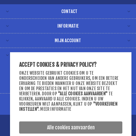
CONTACT
INFORMATIE
MIJN ACCOUNT
VOLG ONS VIA
ACCEPT COOKIES & PRIVACY POLICY?
ONZE WEBSITE GEBRUIKT COOKIES OM U TE
ONDERSCHEIDEN VAN ANDERE GEBRUIKERS, OM EEN BETERE
ERVARING TE BIEDEN WANNEER U ONZE WEBSITE BEZOEKT
EN OM DE PRESTATIES EN HET NUT VAN ONZE SITE TE
VERBETEREN. DOOR OP
"ALLE COOKIES AANVAARDEN"
TE
KLIKKEN, AANVAARD U ALLE COOKIES. INDIEN U UW
VOORKEUREN WILT AANPASSEN, KLIKT U OP
"VOORKEUREN
INSTELLEN"
.
MEER INFORMATIE
Copyright ; 2026 D-DSport. Alle rechten voorbehouden.
Alle cookies aanvaarden
Powered by
nopCommerce